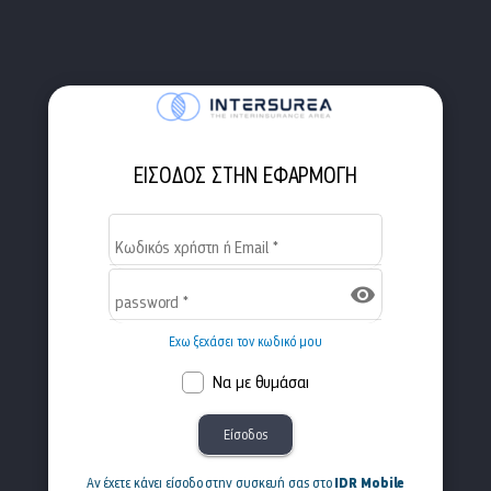
ΕΙΣΟΔΟΣ ΣΤΗΝ ΕΦΑΡΜΟΓΗ
Kωδικός χρήστη ή Email
*
visibility
password
*
Εχω ξεχάσει τον κωδικό μου
Να με θυμάσαι
Είσοδος
IDR Mobile
Aν έχετε κάνει είσοδο στην συσκευή σας στο